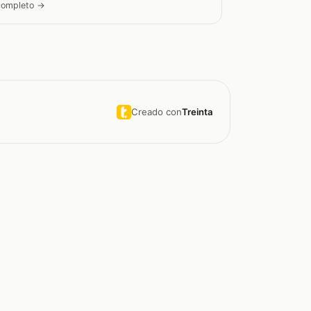
 completo →
Creado con
Treinta