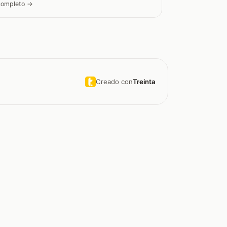
 completo →
Creado con
Treinta