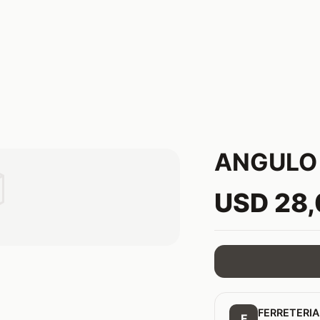
ANGULO 

USD 28
FERRETERIA
F