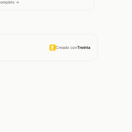
 completo →
Creado con
Treinta