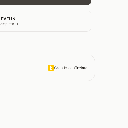
 EVELIN
 completo →
Creado con
Treinta