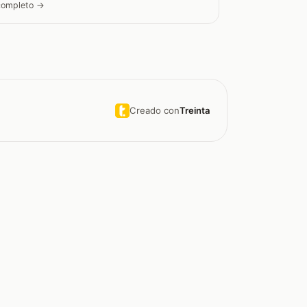
 completo →
Creado con
Treinta