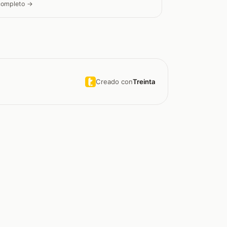
 completo →
Creado con
Treinta