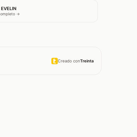
 EVELIN
 completo →
Creado con
Treinta