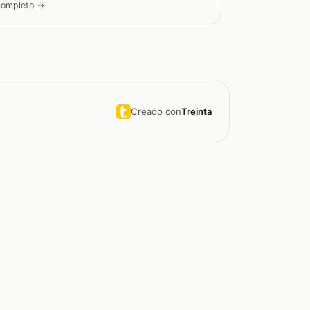
 completo →
Creado con
Treinta