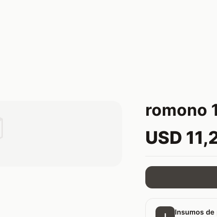
romono 

USD 11,
Insumos de 
I