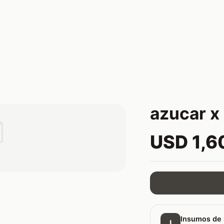
azucar x 

USD 1,6
Insumos de 
I