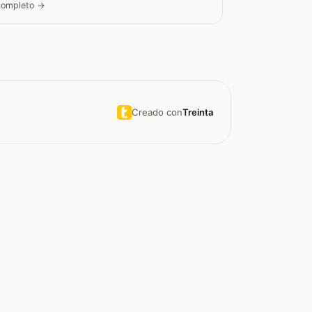
 completo →
Creado con
Treinta