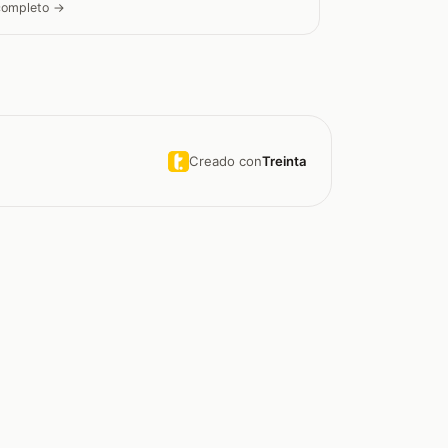
 completo →
Creado con
Treinta