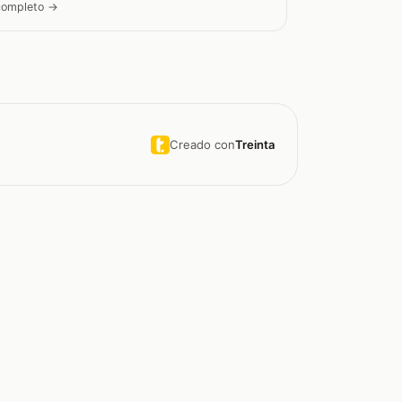
 completo →
Creado con
Treinta