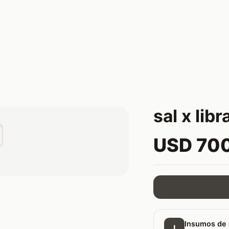
sal x libr

USD 70
Insumos de 
I