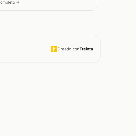
 completo →
Creado con
Treinta