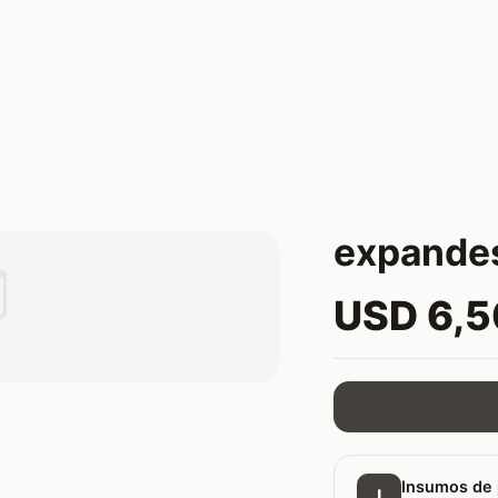
expandes

USD 6,
Insumos de 
I