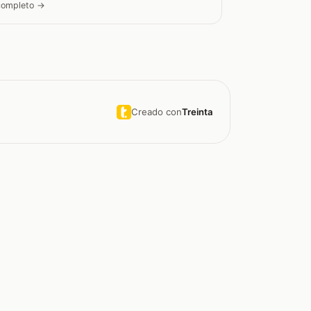
 completo →
Creado con
Treinta