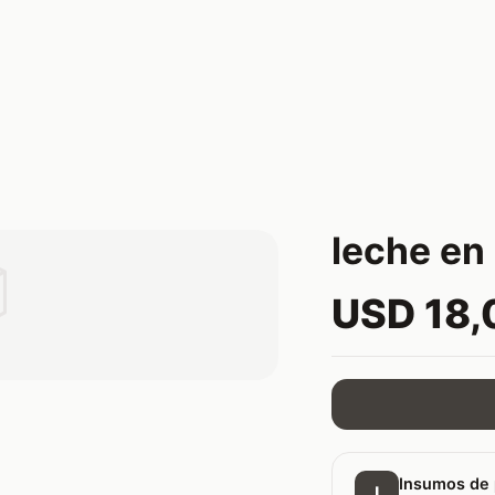
leche en

USD 18,
Insumos de 
I