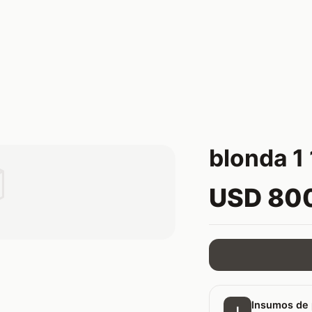
blonda 1 

USD 80
Insumos de 
I