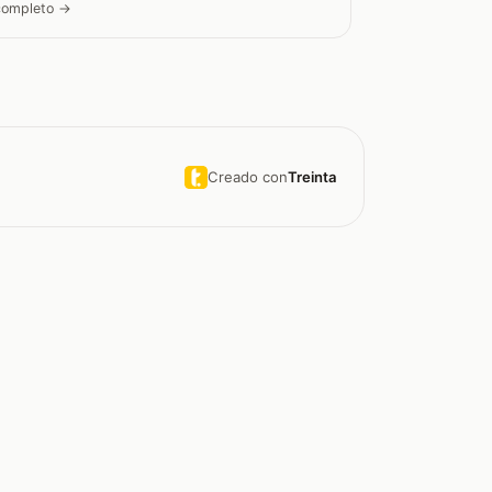
 completo →
Creado con
Treinta