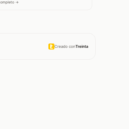
 completo →
Creado con
Treinta