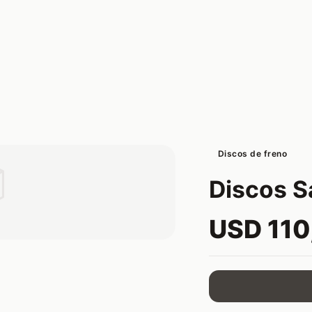
Discos de freno

Discos Sa
USD 110