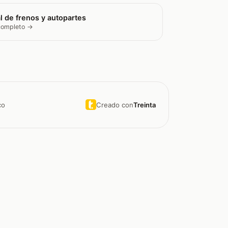
l de frenos y autopartes
 completo →
Creado con
Treinta
co