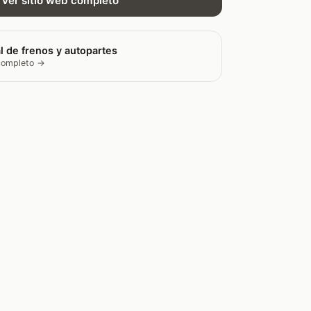
Ver sitio web completo
l de frenos y autopartes
 completo →