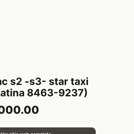
ac s2 -s3- star taxi
platina 8463-9237)
,000.00