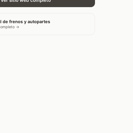
Ver sitio web completo
l de frenos y autopartes
 completo →