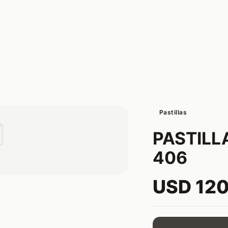
Pastillas

PASTILL
406
USD 12