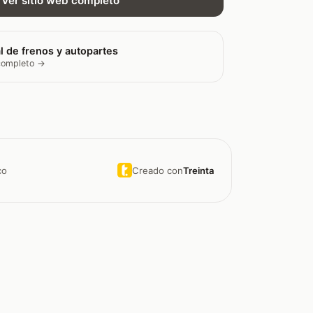
Ver sitio web completo
l de frenos y autopartes
 completo →
Creado con
Treinta
co