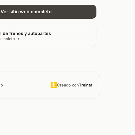
Ver sitio web completo
l de frenos y autopartes
 completo →
Creado con
Treinta
co