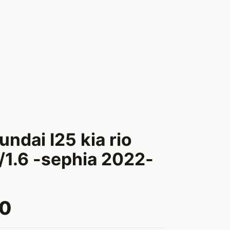
ndai I25 kia rio
4/1.6 -sephia 2022-
00