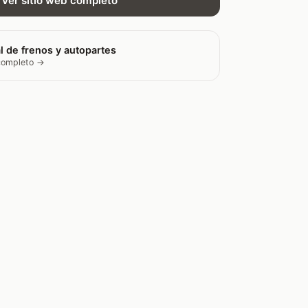
Ver sitio web completo
l de frenos y autopartes
 completo →