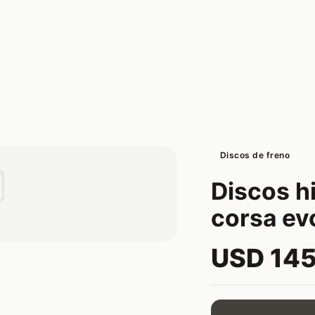
Discos de freno

Discos h
corsa ev
USD 14