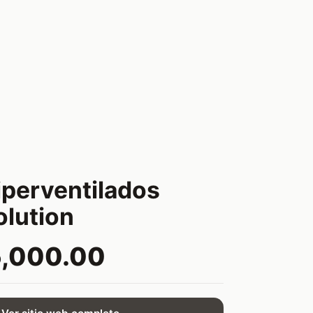
iperventilados
olution
5,000.00