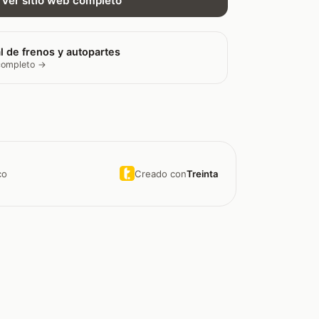
Ver sitio web completo
l de frenos y autopartes
 completo →
Creado con
Treinta
co