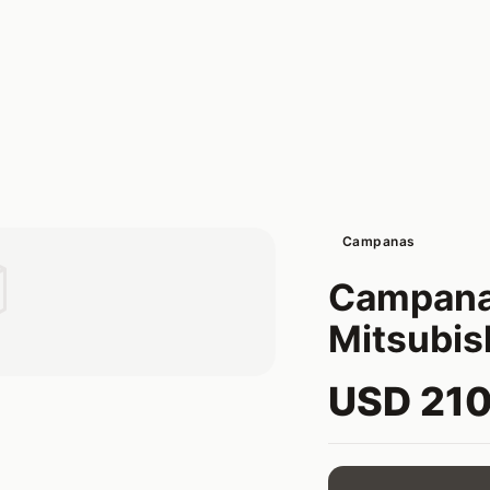
Campanas

Campana
Mitsubis
USD 21