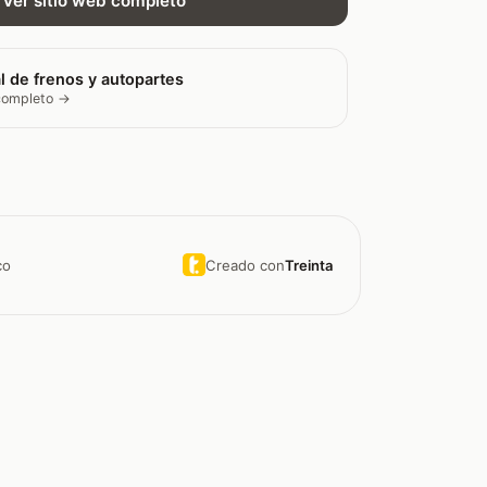
Ver sitio web completo
l de frenos y autopartes
 completo →
Creado con
Treinta
co