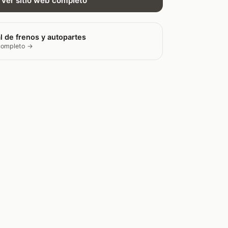
Ver sitio web completo
l de frenos y autopartes
 completo →