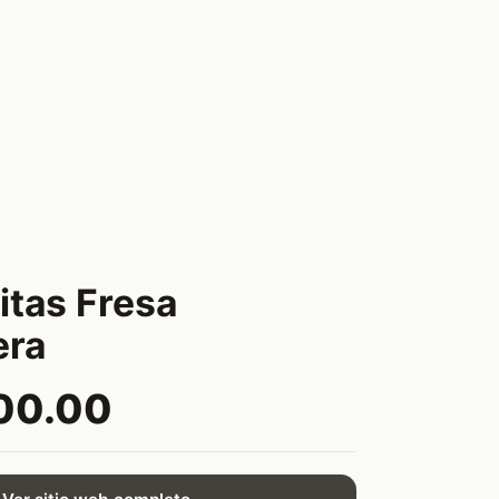
tas Fresa
ra
00.00