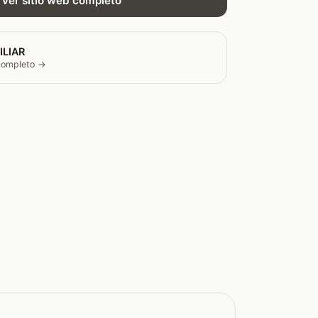
Ver sitio web completo
ILIAR
 completo →