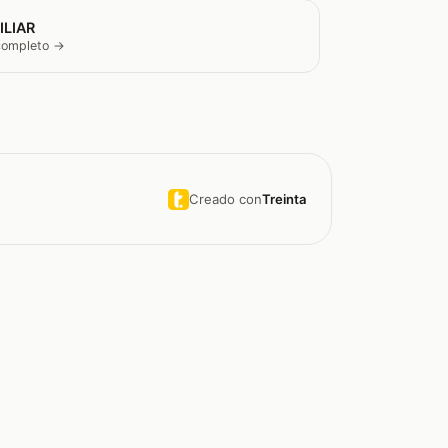
ILIAR
 completo →
Creado con
Treinta