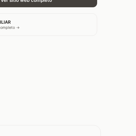
Ver sitio web completo
ILIAR
 completo →