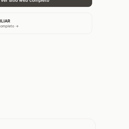
Ver sitio web completo
ILIAR
 completo →