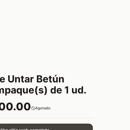
De Untar Betún
mpaque(s) de 1 ud.
500.00
Agotado