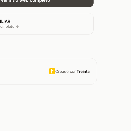
Ver sitio web completo
ILIAR
 completo →
Creado con
Treinta