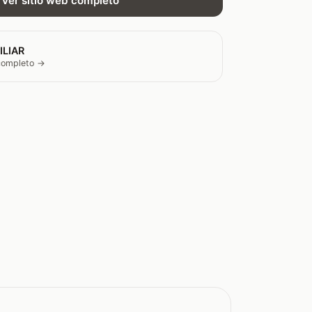
Ver sitio web completo
ILIAR
 completo →