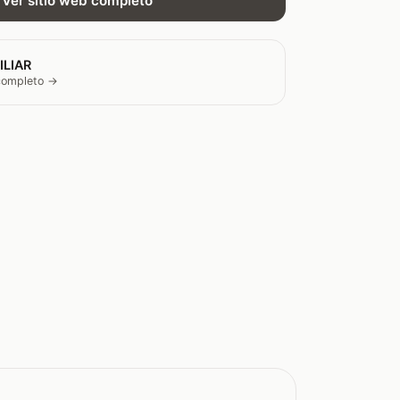
Ver sitio web completo
ILIAR
 completo →