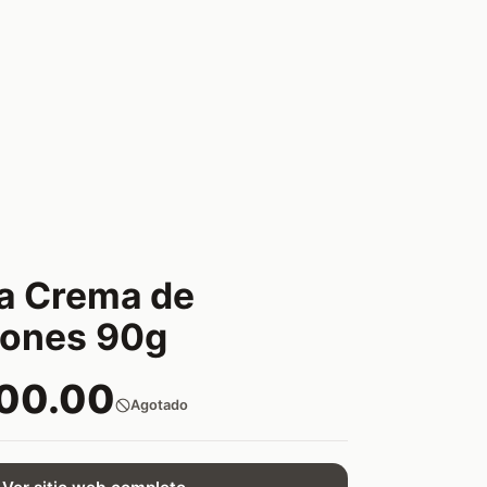
a Crema de
ones 90g
800.00
Agotado