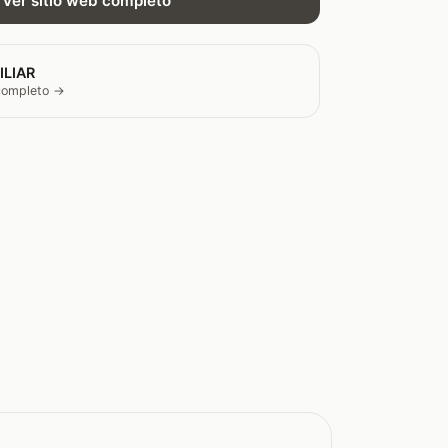
Ver sitio web completo
ILIAR
 completo →