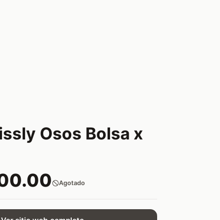
ssly Osos Bolsa x
200.00
Agotado