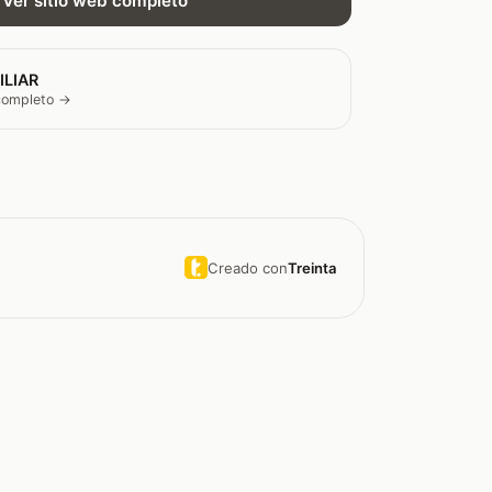
Ver sitio web completo
ILIAR
 completo →
Creado con
Treinta