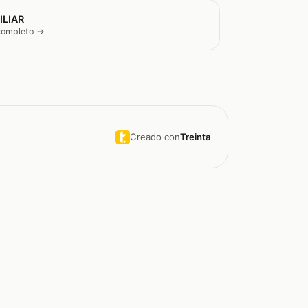
ILIAR
 completo →
Creado con
Treinta