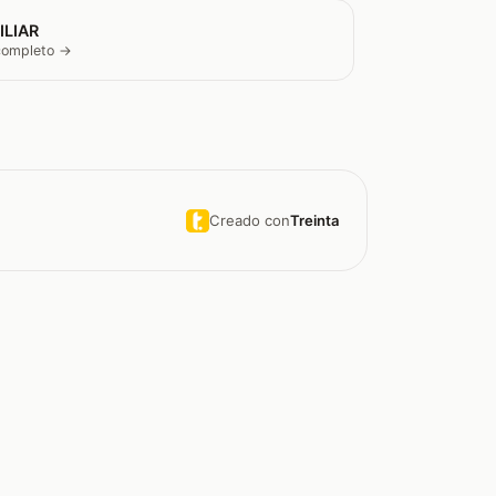
ILIAR
 completo →
Creado con
Treinta