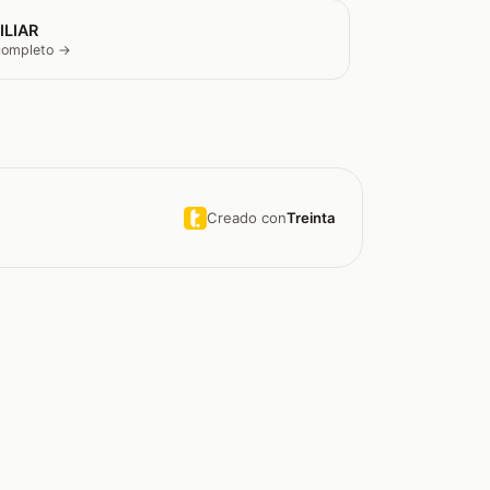
ILIAR
 completo →
Creado con
Treinta