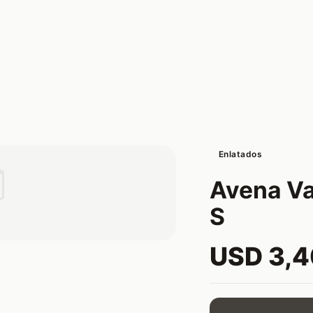
Enlatados

Avena Va
S
USD 3,