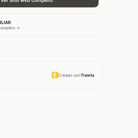
Ver sitio web completo
ILIAR
 completo →
Creado con
Treinta