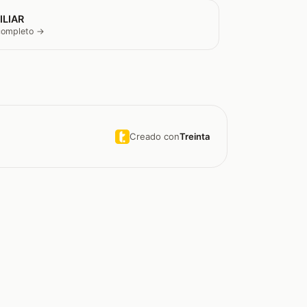
ILIAR
 completo →
Creado con
Treinta