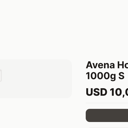
Avena Ho

1000g S
USD 10