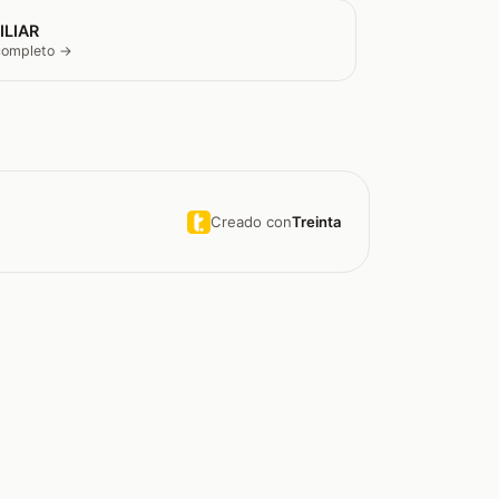
ILIAR
 completo →
Creado con
Treinta