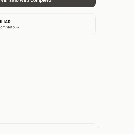
Ver sitio web completo
ILIAR
 completo →