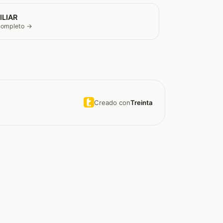
ILIAR
 completo →
Creado con
Treinta