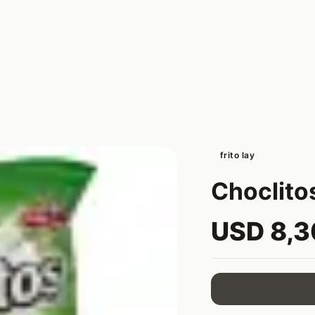
frito lay
Choclito
USD 8,