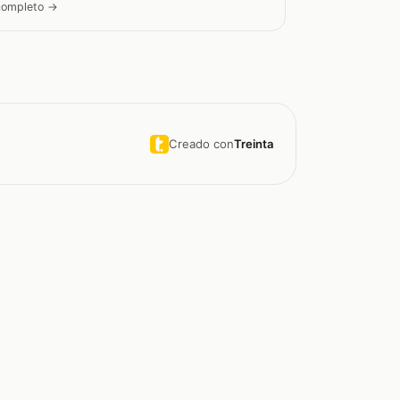
 completo →
Creado con
Treinta