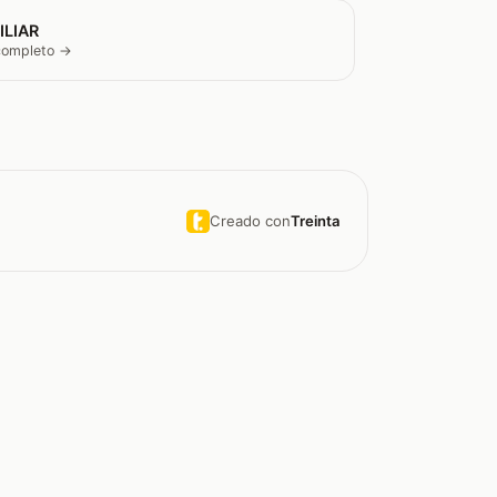
ILIAR
 completo →
Creado con
Treinta