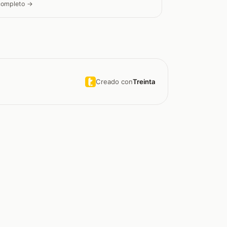
 completo →
Creado con
Treinta