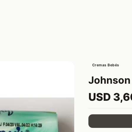
Cremas Bebés
Johnson´
USD 3,