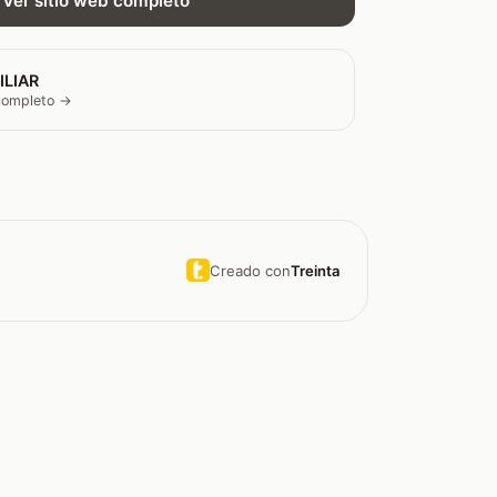
Ver sitio web completo
ILIAR
 completo →
Creado con
Treinta