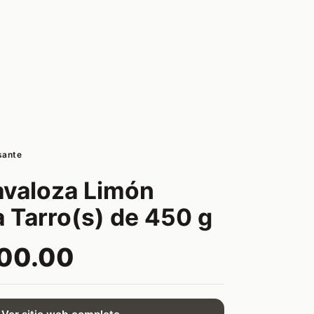
sante
valoza Limón
a Tarro(s) de 450 g
200.00