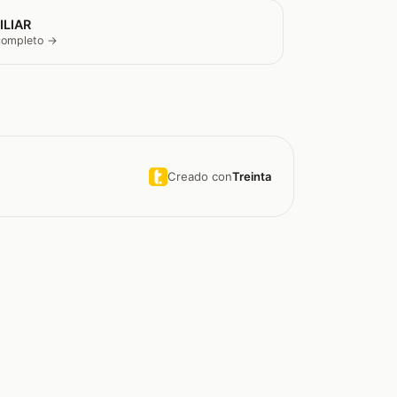
ILIAR
 completo →
Creado con
Treinta