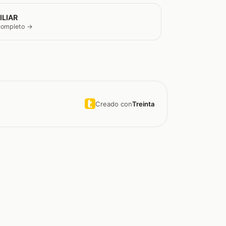
ILIAR
 completo →
Creado con
Treinta