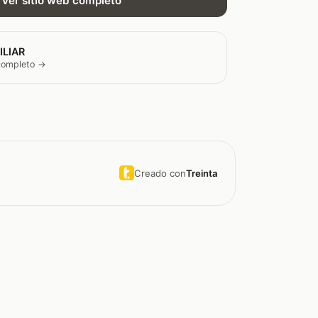
Ver sitio web completo
ILIAR
 completo →
Creado con
Treinta